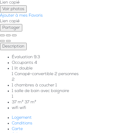
Lien copié
Voir photos
Ajouter à mes Favoris
Lien copié
Partager
Description
Évaluation
9.3
Occupants
4
1 lit double
1 Canapé-convertible 2 personnes
2
1 chambres à coucher
1
1 salle de bain avec baignoire
1
37 m²
37 m²
wifi
wifi
Logement
Conditions
Carte